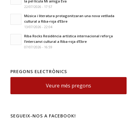
la pel·lícula Mi amiga Eva
22/07/2026 - 17:57
Música i literatura protagonitzaran una nova vetllada
cultural a Riba-roja d’Ebre
13/07/2026 - 22:04
Riba Rocks Residència artística internacional reforça
l’intercanvi cultural a Riba-roja d’Ebre
07/07/2026 - 16:59
PREGONS ELECTRÒNICS
Veure més pregons
SEGUEIX-NOS A FACEBOOK!