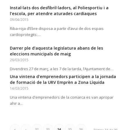
Instal·lats dos desfibril·ladors, al Poliesportiu i a
l’escola, per atendre aturades cardíaques
09/04/2015
Riba-roja d’Ebre disposa a partir d’avui de dos espais
cardioprotegits:…
Darrer ple d'aquesta legislatura abans de les
eleccions municipals de maig
26/03/2015
Divendres 27 de març, a les 7 de la tarda, l’Ajuntament de…
Una vintena d'emprenedors participen a la jornada
de formació de la URV Emprèn a Zona Líquida
14/03/2015
Una vintena d'emprenedors de la comarca es van apropar
ahir a…
«
‹
32
33
34
35
36
Página 34 de 39