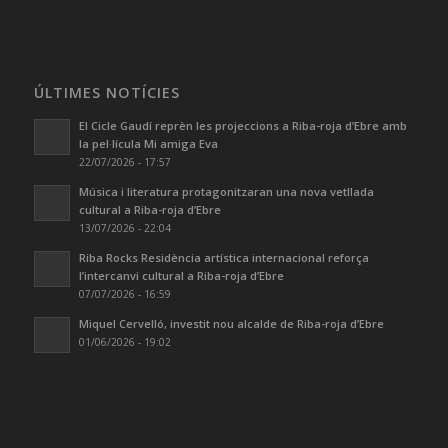
ÚLTIMES NOTÍCIES
El Cicle Gaudí reprèn les projeccions a Riba-roja d’Ebre amb
la pel·lícula Mi amiga Eva
22/07/2026 - 17:57
Música i literatura protagonitzaran una nova vetllada
cultural a Riba-roja d’Ebre
13/07/2026 - 22:04
Riba Rocks Residència artística internacional reforça
l’intercanvi cultural a Riba-roja d’Ebre
07/07/2026 - 16:59
Miquel Cervelló, investit nou alcalde de Riba-roja d’Ebre
01/06/2026 - 19:02