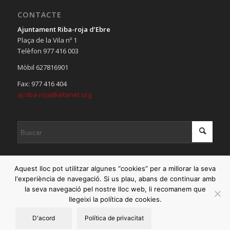
CONTACTE
Ajuntament Riba-roja d’Ebre
Plaça de la Vila nº 1
Telèfon 977 416 003
Mòbil 627816901
Fax: 977 416 404
aj.riba-roja@altanet.org
Aquest lloc pot utilitzar algunes “cookies” per a millorar la seva
l'experiència de navegació. Si us plau, abans de continuar amb
la seva navegació pel nostre lloc web, li recomanem que
© Copyright 2020 - Ajuntament de Riba-roja d'Ebre |
Avis legal
|
llegeixi la política de cookies.
Politica de devolucions
D'acord
Política de privacitat