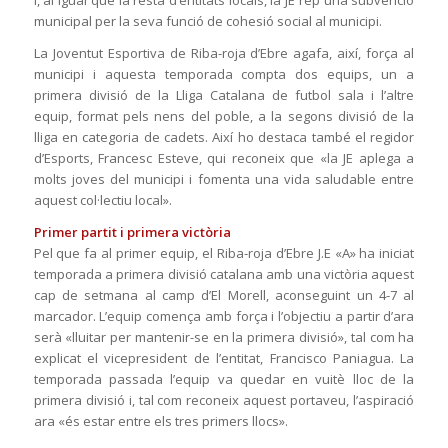
i, al igual que la resta d’entitats locals, la JE rep una subvenció
municipal per la seva funció de cohesió social al municipi.
La Joventut Esportiva de Riba-roja d’Ebre agafa, així, força al
municipi i aquesta temporada compta dos equips, un a
primera divisió de la Lliga Catalana de futbol sala i l’altre
equip, format pels nens del poble, a la segons divisió de la
lliga en categoria de cadets. Així ho destaca també el regidor
d’Esports, Francesc Esteve, qui reconeix que «la JE aplega a
molts joves del municipi i fomenta una vida saludable entre
aquest col·lectiu local».
Primer partit i primera victòria
Pel que fa al primer equip, el Riba-roja d’Ebre J.E «A» ha iniciat
temporada a primera divisió catalana amb una victòria aquest
cap de setmana al camp d’El Morell, aconseguint un 4-7 al
marcador. L’equip comença amb força i l’objectiu a partir d’ara
serà «lluitar per mantenir-se en la primera divisió», tal com ha
explicat el vicepresident de l’entitat, Francisco Paniagua. La
temporada passada l’equip va quedar en vuitè lloc de la
primera divisió i, tal com reconeix aquest portaveu, l’aspiració
ara «és estar entre els tres primers llocs».