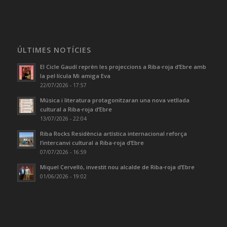
ÚLTIMES NOTÍCIES
El Cicle Gaudí reprèn les projeccions a Riba-roja d’Ebre amb
la pel·lícula Mi amiga Eva
22/07/2026 - 17:57
Música i literatura protagonitzaran una nova vetllada
cultural a Riba-roja d’Ebre
13/07/2026 - 22:04
Riba Rocks Residència artística internacional reforça
l’intercanvi cultural a Riba-roja d’Ebre
07/07/2026 - 16:59
Miquel Cervelló, investit nou alcalde de Riba-roja d’Ebre
01/06/2026 - 19:02