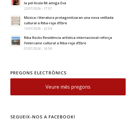
la pel·lícula Mi amiga Eva
22/07/2026 - 17:57
Música i literatura protagonitzaran una nova vetllada
cultural a Riba-roja d’Ebre
13/07/2026 - 22:04
Riba Rocks Residència artística internacional reforça
l’intercanvi cultural a Riba-roja d’Ebre
07/07/2026 - 16:59
PREGONS ELECTRÒNICS
Veure més pregons
SEGUEIX-NOS A FACEBOOK!