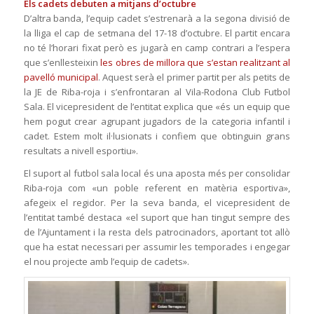
Els cadets debuten a mitjans d’octubre
D’altra banda, l’equip cadet s’estrenarà a la segona divisió de
la lliga el cap de setmana del 17-18 d’octubre. El partit encara
no té l’horari fixat però es jugarà en camp contrari a l’espera
que s’enllesteixin
les obres de millora que s’estan realitzant al
pavelló municipal
. Aquest serà el primer partit per als petits de
la JE de Riba-roja i s’enfrontaran al Vila-Rodona Club Futbol
Sala. El vicepresident de l’entitat explica que «és un equip que
hem pogut crear agrupant jugadors de la categoria infantil i
cadet. Estem molt il·lusionats i confiem que obtinguin grans
resultats a nivell esportiu».
El suport al futbol sala local és una aposta més per consolidar
Riba-roja com «un poble referent en matèria esportiva»,
afegeix el regidor. Per la seva banda, el vicepresident de
l’entitat també destaca «el suport que han tingut sempre des
de l’Ajuntament i la resta dels patrocinadors, aportant tot allò
que ha estat necessari per assumir les temporades i engegar
el nou projecte amb l’equip de cadets».