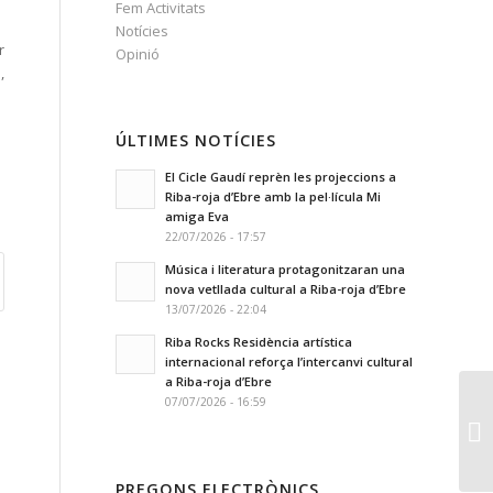
Fem Activitats
Notícies
r
Opinió
,
ÚLTIMES NOTÍCIES
El Cicle Gaudí reprèn les projeccions a
Riba-roja d’Ebre amb la pel·lícula Mi
amiga Eva
22/07/2026 - 17:57
Música i literatura protagonitzaran una
nova vetllada cultural a Riba-roja d’Ebre
13/07/2026 - 22:04
Riba Rocks Residència artística
internacional reforça l’intercanvi cultural
a Riba-roja d’Ebre
07/07/2026 - 16:59
PREGONS ELECTRÒNICS