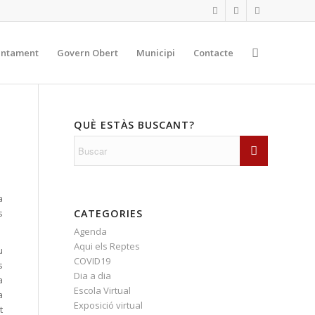
untament
Govern Obert
Municipi
Contacte
QUÈ ESTÀS BUSCANT?
a
CATEGORIES
s
Agenda
Aqui els Reptes
u
COVID19
s
Dia a dia
a
Escola Virtual
a
Exposició virtual
t