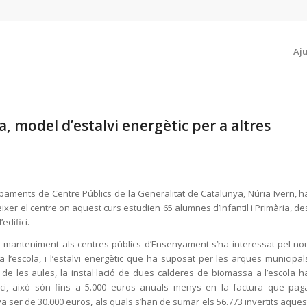
Aj
a, model d’estalvi energètic per a altres
paments de Centre Públics de la Generalitat de Catalunya, Núria Ivern, h
èixer el centre on aquest curs estudien 65 alumnes d’Infantil i Primària, de
edifici.
s i manteniment als centres públics d’Ensenyament s’ha interessat pel no
a l’escola, i l’estalvi energètic que ha suposat per les arques municipal
 de les aules, la instal·lació de dues calderes de biomassa a l’escola h
fici, això són fins a 5.000 euros anuals menys en la factura que pag
va ser de 30.000 euros, als quals s’han de sumar els 56.773 invertits aques