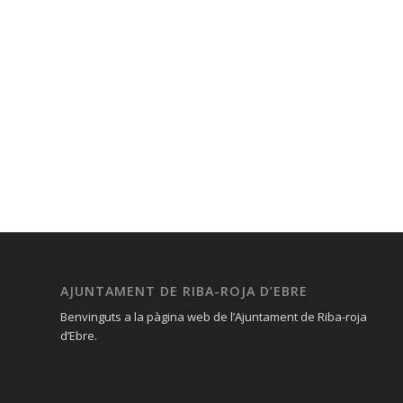
AJUNTAMENT DE RIBA-ROJA D’EBRE
Benvinguts a la pàgina web de l’Ajuntament de Riba-roja
d’Ebre.