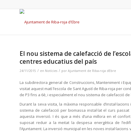
El nou sistema de calefacció de l’escol
centres educatius del país
/
/
24/11/2015
en
Notícies
por
Ajuntament de Riba-roja dEbre
La subdirectora general de Construccions, Manteniment i Equi
visitat aquest matí l’escola de Sant Agustí de Riba-roja per con
de P3 fins a 6è, i especialment el nou sistema de calefacció de l’
Durant la seva visita, la màxima responsable d’instal·lacion
sistema de calefacció per biomassa instal·lat el curs passat 
aquesta inversió. I és que a més d’una millora en el confort
suposat reduir a la meitat la despesa energètica de l’edi
l’Ajuntament. La inversió municipal en les noves instal·lacions 