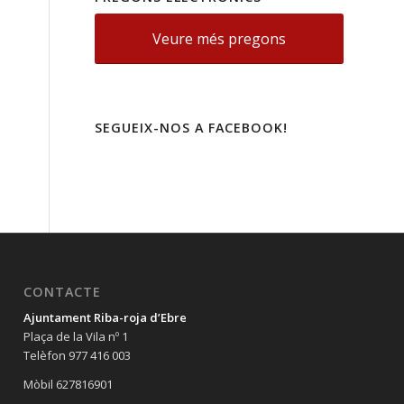
Veure més pregons
SEGUEIX-NOS A FACEBOOK!
CONTACTE
Ajuntament Riba-roja d’Ebre
Plaça de la Vila nº 1
Telèfon 977 416 003
Mòbil 627816901