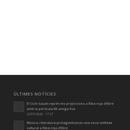
ÚLTIMES NOTÍCIES
El Cicle Gaudí reprèn les projeccions a Riba-roja d’Ebre
amb la pel·lícula Mi amiga Eva
22/07/2026 - 17:57
Música i literatura protagonitzaran una nova vetllada
cultural a Riba-roja d’Ebre