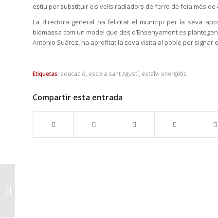
estiu per substituir els vells radiadors de ferro de feia més de
La directora general ha felicitat el municipi per la seva ap
biomassa com un model que des d’Ensenyament es plantegen exp
Antonio Suárez, ha aprofitat la seva visita al poble per signar e
Etiquetas:
educació
,
escola sant Agustí
,
estalvi energètic
Compartir esta entrada
Restringit l'accés de
vehicles al carrer
Major i la plaça de
l'Església...