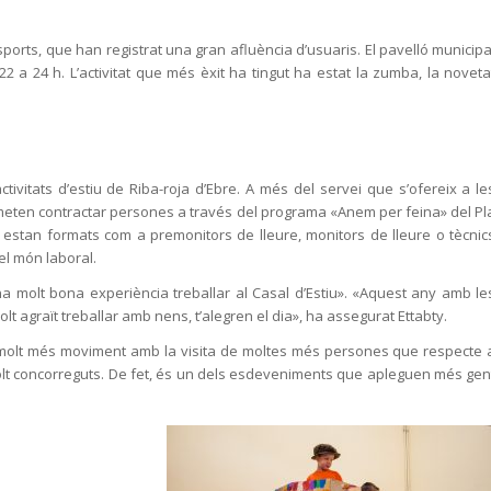
sports, que han registrat una gran afluència d’usuaris. El pavelló municipa
22 a 24 h. L’activitat que més èxit ha tingut ha estat la zumba, la noveta
tivitats d’estiu de Riba-roja d’Ebre. A més del servei que s’ofereix a le
rmeten contractar persones a través del programa «Anem per feina» del Pl
e estan formats com a premonitors de lleure, monitors de lleure o tècnic
el món laboral.
a molt bona experiència treballar al Casal d’Estiu». «Aquest any amb le
lt agraït treballar amb nens, t’alegren el dia», ha assegurat Ettabty.
e molt més moviment amb la visita de moltes més persones que respecte 
molt concorreguts. De fet, és un dels esdeveniments que apleguen més gen