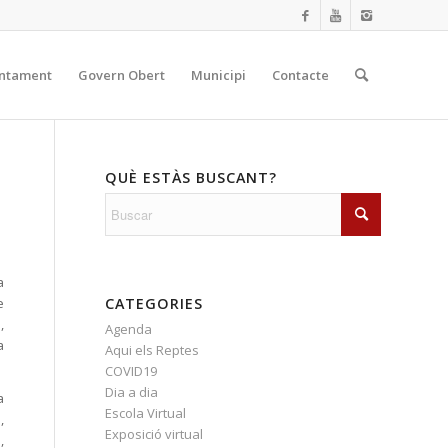
ntament
Govern Obert
Municipi
Contacte
QUÈ ESTÀS BUSCANT?
a
CATEGORIES
e
,
Agenda
a
Aqui els Reptes
COVID19
Dia a dia
a
Escola Virtual
,
Exposició virtual
,