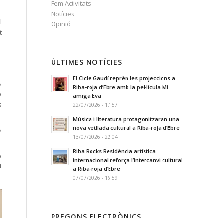
Fem Activitats
Notícies
l
Opinió
t
ÚLTIMES NOTÍCIES
El Cicle Gaudí reprèn les projeccions a
s
Riba-roja d’Ebre amb la pel·lícula Mi
a
amiga Eva
s
22/07/2026 - 17:57
Música i literatura protagonitzaran una
nova vetllada cultural a Riba-roja d’Ebre
s
13/07/2026 - 22:04
Riba Rocks Residència artística
a
internacional reforça l’intercanvi cultural
t
a Riba-roja d’Ebre
07/07/2026 - 16:59
PREGONS ELECTRÒNICS