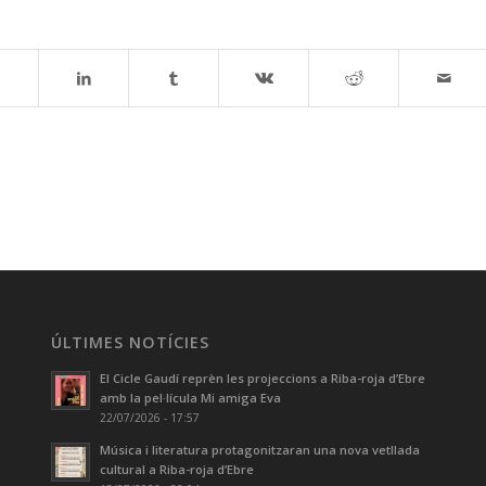
ÚLTIMES NOTÍCIES
El Cicle Gaudí reprèn les projeccions a Riba-roja d’Ebre
amb la pel·lícula Mi amiga Eva
22/07/2026 - 17:57
Música i literatura protagonitzaran una nova vetllada
cultural a Riba-roja d’Ebre