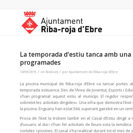
La temporada d'estiu tanca amb una gr
programades
/
/
14/09/2015
en
Notícies
por
Ajuntament de Riba-roja dEbre
La piscina municipal de Riba-roja d’Ebre va tancar portes 
temporada estiuenca. Des de l’Àrea de Joventut, Esports i Educa
s’han programat aquest estiu al municipi. El regidor resp
sobretot les activitats dirigides». Una xifra que demostra l’èx
la piscina. Enguany han estat 564, superant gairebé en un cent
Prova de l’èxit la trobem també en el Casal d’Estiu dirigit 
d’usuaris al dia i s’han fet activitats de lleure sota la temàti
sortides i piscines. El casal s’ha realitzat durant tot el mes d