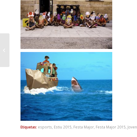
Comença la Festa
Major de Riba-roja
2015!
Etiquetas:
esports
,
Estiu 2015
,
Festa Major
,
Festa Major 2015
,
Joven