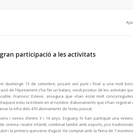
Aju
an participació a les activitats
ahir diumenge 13 de setembre, posant així punt i final a una molt bon
ció de l’Ajuntament s’ha fet un balanç «molt positiu» de les activitats qu
onsable, Francesc Esteve, assegura que «han estat molt concorregudes
it d’aquest estiu la trobem en el nombre d’abonaments que s’han registrat 
enar la xifra dels 470 abonaments de l’estiu passat.
a nens i nenes d’entre 3 i 14 anys. Enguany hi han participat una vinten
ca de cinema i teatre infantil, combinat també amb esports, jocs tradicionals
e juliol i la primera quinzena d’agost. Ha comptat amb la feina de 7 monitors