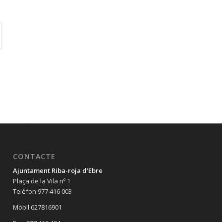
CONTACTE
Ajuntament Riba-roja d’Ebre
Plaça de la Vila nº 1
Telèfon 977 416 003
Mòbil 627816901