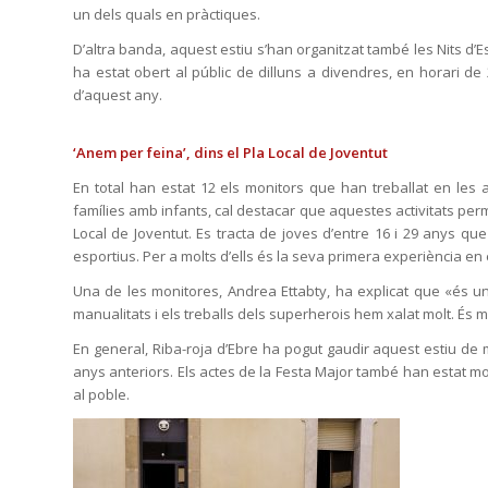
un dels quals en pràctiques.
D’altra banda, aquest estiu s’han organitzat també les Nits d’E
ha estat obert al públic de dilluns a divendres, en horari de 
d’aquest any.
‘Anem per feina’, dins el Pla Local de Joventut
En total han estat 12 els monitors que han treballat en les ac
famílies amb infants, cal destacar que aquestes activitats pe
Local de Joventut. Es tracta de joves d’entre 16 i 29 anys qu
esportius. Per a molts d’ells és la seva primera experiència en 
Una de les monitores, Andrea Ettabty, ha explicat que «és un
manualitats i els treballs dels superherois hem xalat molt. És mo
En general, Riba-roja d’Ebre ha pogut gaudir aquest estiu d
anys anteriors. Els actes de la Festa Major també han estat 
al poble.