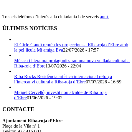
Tots els teléfons d’interés a la ciutadania i de serveis
aquí.
ÚLTIMES NOTÍCIES
El Cicle Gaudí reprèn les projeccions a Riba-roja d’Ebre amb
la pel·lícula Mi amiga Eva
22/07/2026 - 17:57
Música i literatura protagonitzaran una nova vetllada cultural a
Riba-roja d’Ebre
13/07/2026 - 22:04
Riba Rocks Residència artística internacional reforça
l’intercanvi cultural a Riba-roja d’Ebre
07/07/2026 - 16:59
Miquel Cervelló, investit nou alcalde de Riba-roja
d’Ebre
01/06/2026 - 19:02
CONTACTE
Ajuntament Riba-roja d’Ebre
Plaça de la Vila nº 1
Telèfon 977 416 003