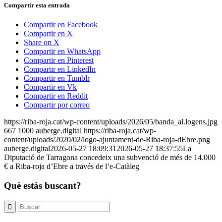
Compartir esta entrada
Compartir en Facebook
Compartir en X
Share on X
Compartir en WhatsApp
Compartir en Pinterest
Compartir en LinkedIn
Compartir en Tumblr
Compartir en Vk
Compartir en Reddit
Compartir por correo
https://riba-roja.cat/wp-content/uploads/2026/05/banda_al.logens.jpg
667
1000
auberge.digital
https://riba-roja.cat/wp-
content/uploads/2020/02/logo-ajuntament-de-Riba-roja-dEbre.png
auberge.digital
2026-05-27 18:09:31
2026-05-27 18:37:55
La
Diputació de Tarragona concedeix una subvenció de més de 14.000
€ a Riba-roja d’Ebre a través de l’e-Catàleg
Què estàs buscant?