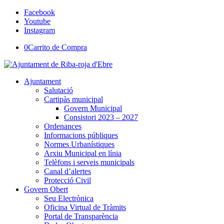
Facebook
Youtube
Instagram
0
Carrito de Compra
Ajuntament
Salutació
Cartipàs municipal
Govern Municipal
Consistori 2023 – 2027
Ordenances
Informacions públiques
Normes Urbanístiques
Arxiu Municipal en línia
Telèfons i serveis municipals
Canal d’alertes
Protecció Civil
Govern Obert
Seu Electrònica
Oficina Virtual de Tràmits
Portal de Transparència