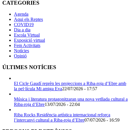
CATEGORIES
Agenda
Aqui els Reptes
COVID19
Dia a dia
Escola Virtual
Exposició virtual
Fem Activitats
Notícies
Opinió
ÚLTIMES NOTÍCIES
El Cicle Gaudí reprèn les projeccions a Riba-roja d’Ebre amb
la pel·lícula Mi amiga Eva
22/07/2026 - 17:57
Música i literatura protagonitzaran una nova vetllada cultural a
Riba-roja d’Ebre
13/07/2026 - 22:04
Riba Rocks Residència artística internacional reforça
l’intercanvi cultural a Riba-roja d’Ebre
07/07/2026 - 16:59