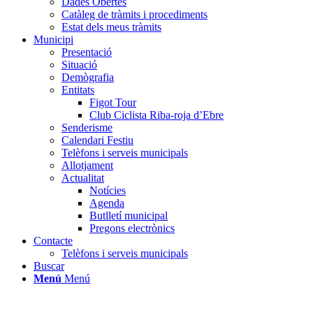
Dades Obertes
Catàleg de tràmits i procediments
Estat dels meus tràmits
Municipi
Presentació
Situació
Demògrafia
Entitats
Figot Tour
Club Ciclista Riba-roja d’Ebre
Senderisme
Calendari Festiu
Telèfons i serveis municipals
Allotjament
Actualitat
Notícies
Agenda
Butlletí municipal
Pregons electrònics
Contacte
Telèfons i serveis municipals
Buscar
Menú
Menú