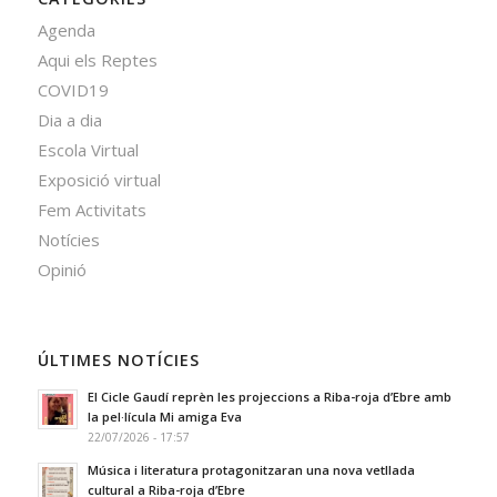
Agenda
Aqui els Reptes
COVID19
Dia a dia
Escola Virtual
Exposició virtual
Fem Activitats
Notícies
Opinió
ÚLTIMES NOTÍCIES
El Cicle Gaudí reprèn les projeccions a Riba-roja d’Ebre amb
la pel·lícula Mi amiga Eva
22/07/2026 - 17:57
Música i literatura protagonitzaran una nova vetllada
cultural a Riba-roja d’Ebre