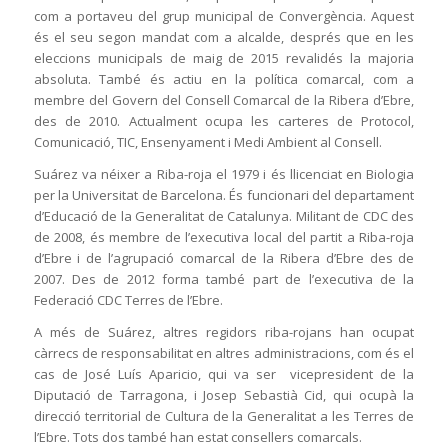
com a portaveu del grup municipal de Convergència. Aquest
és el seu segon mandat com a alcalde, després que en les
eleccions municipals de maig de 2015 revalidés la majoria
absoluta. També és actiu en la política comarcal, com a
membre del Govern del Consell Comarcal de la Ribera d’Ebre,
des de 2010. Actualment ocupa les carteres de Protocol,
Comunicació, TIC, Ensenyament i Medi Ambient al Consell.
Suárez va néixer a Riba-roja el 1979 i és llicenciat en Biologia
per la Universitat de Barcelona. És funcionari del departament
d’Educació de la Generalitat de Catalunya. Militant de CDC des
de 2008, és membre de l’executiva local del partit a Riba-roja
d’Ebre i de l’agrupació comarcal de la Ribera d’Ebre des de
2007. Des de 2012 forma també part de l’executiva de la
Federació CDC Terres de l’Ebre.
A més de Suárez, altres regidors riba-rojans han ocupat
càrrecs de responsabilitat en altres administracions, com és el
cas de José Luís Aparicio, qui va ser vicepresident de la
Diputació de Tarragona, i Josep Sebastià Cid, qui ocupà la
direcció territorial de Cultura de la Generalitat a les Terres de
l’Ebre. Tots dos també han estat consellers comarcals.