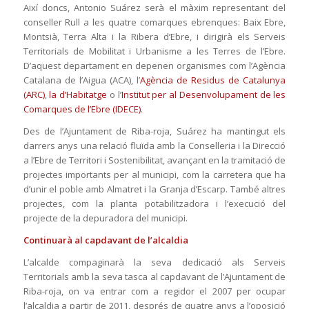
Així doncs, Antonio Suárez serà el màxim representant del
conseller Rull a les quatre comarques ebrenques: Baix Ebre,
Montsià, Terra Alta i la Ribera d’Ebre, i dirigirà els Serveis
Territorials de Mobilitat i Urbanisme a les Terres de l’Ebre.
D’aquest departament en depenen organismes com l’Agència
Catalana de l’Aigua (ACA), l’
Agència de Residus de Catalunya
(ARC)
,
la d’Habitatge
o l’
Institut per al Desenvolupament de les
Comarques de l’Ebre (IDECE)
.
Des de l’Ajuntament de Riba-roja, Suárez ha mantingut els
darrers anys una relació fluïda amb la Conselleria i la Direcció
a l’Ebre de Territori i Sostenibilitat, avançant en la tramitació de
projectes importants per al municipi, com la carretera que ha
d’unir el poble amb Almatret i la Granja d’Escarp. També altres
projectes, com la planta potabilitzadora i l’execució del
projecte de la depuradora del municipi.
Continuarà al capdavant de l’alcaldia
L’alcalde compaginarà la seva dedicació als Serveis
Territorials amb la seva tasca al capdavant de l’Ajuntament de
Riba-roja, on va entrar com a regidor el 2007 per ocupar
l’alcaldia a partir de 2011, després de quatre anys a l’oposició