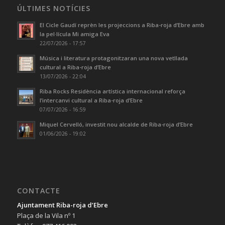
ÚLTIMES NOTÍCIES
El Cicle Gaudí reprèn les projeccions a Riba-roja d’Ebre amb
la pel·lícula Mi amiga Eva
22/07/2026 - 17:57
Música i literatura protagonitzaran una nova vetllada
cultural a Riba-roja d’Ebre
13/07/2026 - 22:04
Riba Rocks Residència artística internacional reforça
l’intercanvi cultural a Riba-roja d’Ebre
07/07/2026 - 16:59
Miquel Cervelló, investit nou alcalde de Riba-roja d’Ebre
01/06/2026 - 19:02
CONTACTE
Ajuntament Riba-roja d’Ebre
Plaça de la Vila nº 1