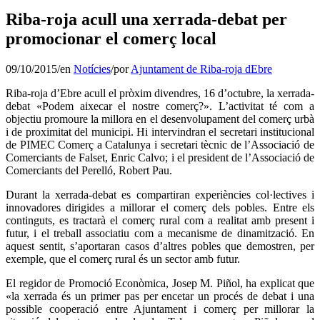
Riba-roja acull una xerrada-debat per
promocionar el comerç local
09/10/2015
/
en
Notícies
/
por
Ajuntament de Riba-roja dEbre
Riba-roja d’Ebre acull el pròxim divendres, 16 d’octubre, la xerrada-
debat «Podem aixecar el nostre comerç?». L’activitat té com a
objectiu promoure la millora en el desenvolupament del comerç urbà
i de proximitat del municipi. Hi intervindran el secretari institucional
de PIMEC Comerç a Catalunya i secretari tècnic de l’Associació de
Comerciants de Falset, Enric Calvo; i el president de l’Associació de
Comerciants del Perelló, Robert Pau.
Durant la xerrada-debat es compartiran experiències col·lectives i
innovadores dirigides a millorar el comerç dels pobles. Entre els
continguts, es tractarà el comerç rural com a realitat amb present i
futur, i el treball associatiu com a mecanisme de dinamització. En
aquest sentit, s’aportaran casos d’altres pobles que demostren, per
exemple, que el comerç rural és un sector amb futur.
El regidor de Promoció Econòmica, Josep M. Piñol, ha explicat que
«la xerrada és un primer pas per encetar un procés de debat i una
possible cooperació entre Ajuntament i comerç per millorar la