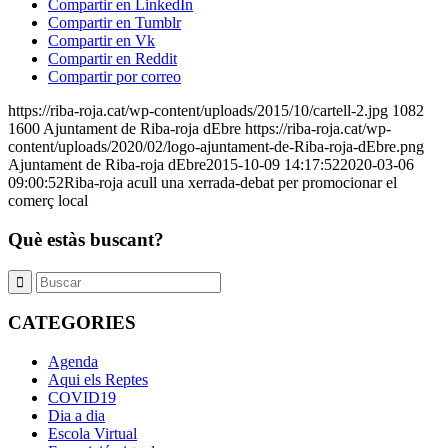
Compartir en LinkedIn
Compartir en Tumblr
Compartir en Vk
Compartir en Reddit
Compartir por correo
https://riba-roja.cat/wp-content/uploads/2015/10/cartell-2.jpg
1082
1600
Ajuntament de Riba-roja dEbre
https://riba-roja.cat/wp-
content/uploads/2020/02/logo-ajuntament-de-Riba-roja-dEbre.png
Ajuntament de Riba-roja dEbre
2015-10-09 14:17:52
2020-03-06
09:00:52
Riba-roja acull una xerrada-debat per promocionar el
comerç local
Què estàs buscant?
CATEGORIES
Agenda
Aqui els Reptes
COVID19
Dia a dia
Escola Virtual