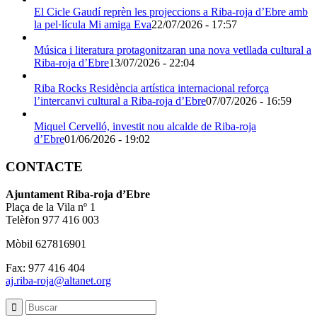
El Cicle Gaudí reprèn les projeccions a Riba-roja d’Ebre amb
la pel·lícula Mi amiga Eva
22/07/2026 - 17:57
Música i literatura protagonitzaran una nova vetllada cultural a
Riba-roja d’Ebre
13/07/2026 - 22:04
Riba Rocks Residència artística internacional reforça
l’intercanvi cultural a Riba-roja d’Ebre
07/07/2026 - 16:59
Miquel Cervelló, investit nou alcalde de Riba-roja
d’Ebre
01/06/2026 - 19:02
CONTACTE
Ajuntament Riba-roja d’Ebre
Plaça de la Vila nº 1
Telèfon 977 416 003
Mòbil 627816901
Fax: 977 416 404
aj.riba-roja@altanet.org