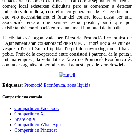
situació del sector en clau local». Tal com assegura Piñol, «en el
comerç local existeixen dificultats però es comencen a detectar
indicadors de millora, com el relleu generacional». El regidor creu
que «no necessàriament el futur del comerç local passa per una
associació -encara que sempre seria positiu-, sinó que pot
existir també coordinació entre ajuntament i un nucli de treball».
L’activitat està organitzada per l’àrea de Promoció Econòmica de
l’Ajuntament amb col·laboració de PIMEC. Tindrà lloc a les vuit del
vespre a l’espai Zona Líquida, l’espai de coworking que hi ha al
poble. Fruit de la cooperació entre consistori i patronal de la petita i
mitjana empresa, la voluntat de l’àrea de Promoció Econòmica és
continuar organitzant periòdicament aquest tipus de xerrades-debat.
Etiquetas:
Promoció Econòmica
,
zona líquida
Compartir esta entrada
Compartir en Facebook
Compartir en X
Share on X
Compartir en WhatsApp
Compartir en Pinterest