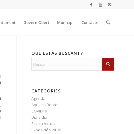
ntament
Govern Obert
Municipi
Contacte
QUÈ ESTÀS BUSCANT?
l
t
CATEGORIES
Agenda
t
Aqui els Reptes
,
COVID19
a
Dia a dia
l
Escola Virtual
Exposició virtual