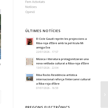
Fem Activitats
Notícies
Opinió
ÚLTIMES NOTÍCIES
El Cicle Gaudí reprèn les projeccions a
Riba-roja d’Ebre amb la pel·lícula Mi
amiga Eva
22/07/2026 - 17:57
Música i literatura protagonitzaran una
nova vetllada cultural a Riba-roja d’Ebre
s
13/07/2026 - 22:04
Riba Rocks Residència artística
internacional reforça l’intercanvi cultural
a Riba-roja d’Ebre
07/07/2026 - 16:59
PREGONS ELECTRÒNICS