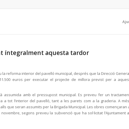
Aju
at íntegralment aquesta tardor
u la reforma interior del pavelló municipal, després que la Direcció Genera
11.500 euros per executar el projecte de millora previst per a aques
serà assumida amb el pressupost municipal. Es preveu fer un tractamen
a a tot l’interior del pavelló, tant a les parets com a la graderia. A més
reballs que seran assumits per la Brigada Municipal. Les obres començaran 
 novembre, segons preveu la subvenció que ha sol·licitat l’Ajuntament a