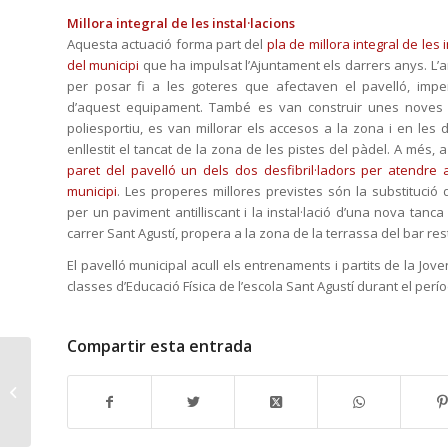
Millora integral de les instal·lacions
Aquesta actuació forma part del
pla de millora integral de les 
del municipi
que ha impulsat l’Ajuntament els darrers anys. L’a
per posar fi a les goteres que afectaven el pavelló, imper
d’aquest equipament. També es van construir unes noves d
poliesportiu, es van millorar els accesos a la zona i en les
enllestit el tancat de la zona de les pistes del pàdel. A més, a
paret del pavelló un dels dos desfibril·ladors per atendre
municipi
. Les properes millores previstes són la substitució 
per un paviment antilliscant i la instal·lació d’una nova tanc
carrer Sant Agustí, propera a la zona de la terrassa del bar res
El pavelló municipal acull els entrenaments i partits de la Jov
classes d’Educació Física de l’escola Sant Agustí durant el període
Compartir esta entrada
Oberta la inscripció a
la primera cursa de
natació en aigües
obertes pel...