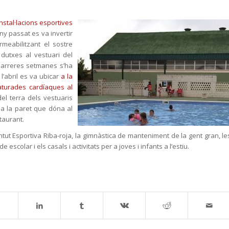
instal·lacions esportives
ny passat es va invertir
meabilitzant el sostre
utxes al vestuari del
 darreres setmanes s’ha
 l’abril es va ubicar
a la
 aturades cardíaques al
del terra dels vestuaris
a a la paret que dóna al
taurant.
entut Esportiva Riba-roja, la gimnàstica de manteniment de la gent gran, le
 escolar i els casals i activitats per a joves i infants a l’estiu.