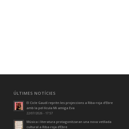
ÚLTIMES NOTÍCIES
El Cicle Gaudí reprèn les projeccions a Riba-roja d’Ebre
amb la pel·lícula Mi amiga Eva
22/07/2026 - 17:57
Música i literatura protagonitzaran una nova vetllada
cultural a Riba-roja d’Ebre