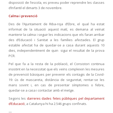
disposició de l’escola, es preveu poder reprendre les classes
d’Infantil el dimarts 3 de novembre.
Calma i prevenció
Des de l’Ajuntament de Riba-roja d’Ebre, el qual ha estat
informat de la situació aquest matí, es demana al veïnat
mantenir la calma i seguir les indicacions que els faran arribar
des d’Educació i Sanitat a les famílies afectades. El grup
estable afectat ha de quedar-se a casa durant aquests 10
dies, independentment de quin sigui el resultat de la prova
PCR.
Pel que fa a la resta de la població, el Consistori continua
insistint en la necessitat que els veïns compleixin les mesures
de prevenció bàsiques per prevenir els contagis de la Covid-
19: ús de mascareta, distància de seguretat, rentar-se les
mans sovint i, en cas de presentar símptomes o febre,
quedar-se a casa i contactar amb el metge.
Segons les
darreres dades fetes públiques pel departament
d’Educació
, a Catalunya hi ha 2.546 grups confinats.
—