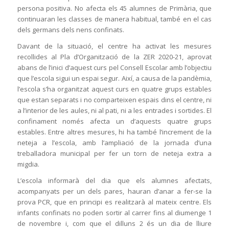
persona positiva. No afecta els 45 alumnes de Primària, que
continuaran les classes de manera habitual, també en el cas
dels germans dels nens confinats.
Davant de la situació, el centre ha activat les mesures
recollides al Pla d’Organització de la ZER 2020-21, aprovat
abans de l’inici d’aquest curs pel Consell Escolar amb l’objectiu
que l’escola sigui un espai segur. Així, a causa de la pandèmia,
l’escola s’ha organitzat aquest curs en quatre grups estables
que estan separats i no comparteixen espais dins el centre, ni
a l’interior de les aules, ni al pati, ni a les entrades i sortides. El
confinament només afecta un d’aquests quatre grups
estables. Entre altres mesures, hi ha també l’increment de la
neteja a l’escola, amb l’ampliació de la jornada d’una
treballadora municipal per fer un torn de neteja extra a
migdia.
L’escola informarà del dia que els alumnes afectats,
acompanyats per un dels pares, hauran d’anar a fer-se la
prova PCR, que en principi es realitzarà al mateix centre. Els
infants confinats no poden sortir al carrer fins al diumenge 1
de novembre i, com que el dilluns 2 és un dia de lliure