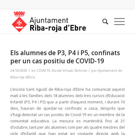
Els alumnes de P3, P4 i P5, confinats
per un cas positiu de COVID-19
/
/
24/10/2020
en
COVID19
,
Escola Virtual
,
Notícies
por
Ajuntament de
Riba-roja dEbre
L’escola Sant Agustí de Riba-roja d’Ebre ha comunicat aquest
matí a les famílies dels 18 alumnes dels tres cursos d’Educació
Infantil (P3, P4 i P5) que a partir d’aquest moment, i durant 10
dies, hauran de quedar-se confinats a casa, després que
s’hagi detectat un cas positiu de Covid-19 en un membre de la
comunitat educativa. La mesura es mantindrà fins al 31
d’octubre, tant per als alumnes com per als quatre mestres del
cicle d’Infantil que han estat en contacte directe amb la