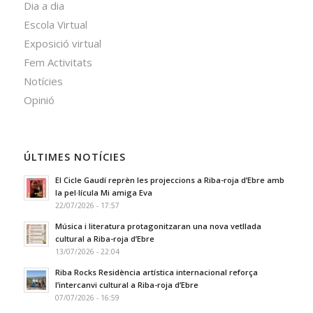
Dia a dia
Escola Virtual
Exposició virtual
Fem Activitats
Notícies
Opinió
ÚLTIMES NOTÍCIES
El Cicle Gaudí reprèn les projeccions a Riba-roja d’Ebre amb
la pel·lícula Mi amiga Eva
22/07/2026 - 17:57
Música i literatura protagonitzaran una nova vetllada
cultural a Riba-roja d’Ebre
13/07/2026 - 22:04
Riba Rocks Residència artística internacional reforça
l’intercanvi cultural a Riba-roja d’Ebre
07/07/2026 - 16:59