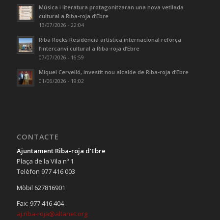
Música i literatura protagonitzaran una nova vetllada
cultural a Riba-roja d’Ebre
13/07/2026 - 22:04
Riba Rocks Residència artística internacional reforça
l’intercanvi cultural a Riba-roja d’Ebre
07/07/2026 - 16:59
Miquel Cervelló, investit nou alcalde de Riba-roja d’Ebre
01/06/2026 - 19:02
CONTACTE
Ajuntament Riba-roja d’Ebre
Plaça de la Vila nº 1
Telèfon 977 416 003
Mòbil 627816901
Fax: 977 416 404
aj.riba-roja@altanet.org