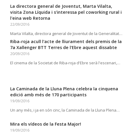
La directora general de Joventut, Marta Vilalta,
visita Zona Líquida i s'interessa pel coworking rural i
l'eina web Retorna
22/09/2016
Marta Vilalta, directora general de Joventut de la Generalitat…
Riba-roja acull l'acte de lliurament dels premis de la
7a Xallenger BTT Terres de l'Ebre aquest dissabte
20/09/2016
El cinema de la Societat de Riba-roja d'Ebre serà l'escenari,…
La Caminada de la Lluna Plena celebra la cinquena
edició amb més de 170 participants
19/09/2016
Un any més, i ja en són cinc, la Caminada de la Lluna Plena…
Mira els vídeos de la Festa Major!
19/09/2016