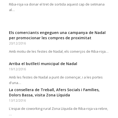
Riba-roja va donar el tret de sortida aquest cap de setmana
al…
Els comerciants engeguen una campanya de Nadal
per promocionar les compres de proximitat
20/12/2016
Amb motiu de les festes de Nadal, els comerços de Riba-roja…
Arriba el butlletí municipal de Nadal
19/12/2016
Amb les festes de Nadal a punt de començar, i a les portes
d'una…
La consellera de Treball, Afers Socials i Famílies,
Dolors Bassa, visita Zona Líquida
13/12/2016
L'espai de coworking rural Zona Líquida de Riba-roja va rebre,
…