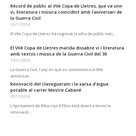
Rècord de públic al VIIè Copa de Lletres, que va unir
vi, literatura i música coincidint amb l'aniversari de
la Guerra Civil
15/11/2016
El VIIè Copa de Lletres ha registrat la xifra de públic més…
El VIIè Copa de Lletres marida dissabte vi i literatura
amb textos i música de la Guerra Civil del 36
10/11/2016
La Guerra Civil, l'any en què es commemora el 80è
aniversari…
Renovació del clavegueram i la xarxa d'aigua
potable al carrer Mestre Cabané
03/11/2016
L'Ajuntament de Riba-roja d'Ebre està duent a terme la
renovació…