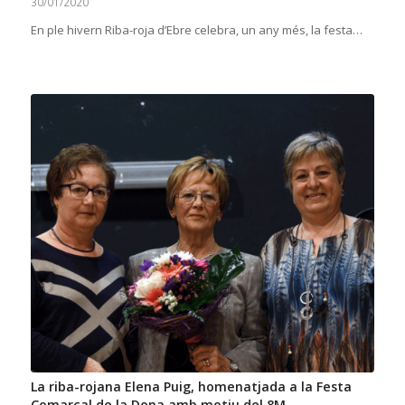
30/01/2020
En ple hivern Riba-roja d’Ebre celebra, un any més, la festa…
La riba-rojana Elena Puig, homenatjada a la Festa
Comarcal de la Dona amb motiu del 8M