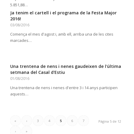
5.851,88…
Ja tenim el cartell i el programa de la Festa Major
2016!
03/08/2016
Comença el mes d'agost i, amb ell, arriba una de les cites
marcades…
Una trentena de nens i nenes gaudeixen de l'última
setmana del Casal d'Estiu
01/08/2016
Una trentena de nens i nenes d'entre 3 i 14 anys participen
aquests…
«
‹
3
4
5
6
7
Página 5 de 12
›
»