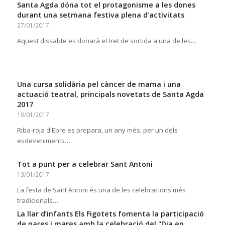
Santa Agda dóna tot el protagonisme a les dones
durant una setmana festiva plena d’activitats
27/01/2017
Aquest dissabte es donarà el tret de sortida a una de les…
Una cursa solidària pel càncer de mama i una
actuació teatral, principals novetats de Santa Agda
2017
18/01/2017
Riba-roja d'Ebre es prepara, un any més, per un dels
esdeveniments…
Tot a punt per a celebrar Sant Antoni
13/01/2017
La festa de Sant Antoni és una de les celebracions més
tradicionals…
La llar d’infants Els Figotets fomenta la participació
de pares i mares amb la celebració del "Dia en