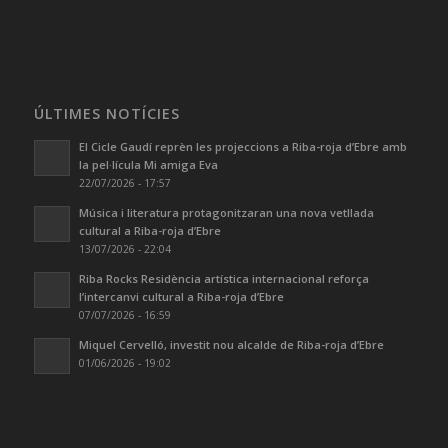
ÚLTIMES NOTÍCIES
El Cicle Gaudí reprèn les projeccions a Riba-roja d’Ebre amb
la pel·lícula Mi amiga Eva
22/07/2026 - 17:57
Música i literatura protagonitzaran una nova vetllada
cultural a Riba-roja d’Ebre
13/07/2026 - 22:04
Riba Rocks Residència artística internacional reforça
l’intercanvi cultural a Riba-roja d’Ebre
07/07/2026 - 16:59
Miquel Cervelló, investit nou alcalde de Riba-roja d’Ebre
01/06/2026 - 19:02