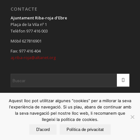
CONTACTE
Ajuntament Riba-roja d’Ebre
Plaça de la Vila nº 1
Telèfon 977 416 003
Mòbil 627816901
Fax: 977 416 404
aj.riba-roja@altanet.org
Aquest lloc pot utilitzar algunes “cookies” per a millorar la seva
l'experiència de navegació. Si us plau, abans de continuar amb
la seva navegació pel nostre lloc web, li recomanem que
llegeixi la política de cookies.
© Copyright 2020 - Ajuntament de Riba-roja d'Ebre |
Avis legal
|
Politica de devolucions
D'acord
Política de privacitat