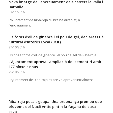
Nova imatge de l'encreuament dels carrers la Palla i
Barbulla
02/11/2016
L'Ajuntament de Riba-roja d'Ebre ha arranjat, a
l'encreuament…
Els forns d'oli de ginebre i el pou de gel, declarats Bé
Cultural d'Interès Local (BCIL)
27/10/2016
Els onze forns d'oli de ginebre i el pou de gel de Riba-roja…
L'Ajuntament aprova l'ampliació del cementiri amb
177 nínxols nous
25/10/2016
L’Ajuntament de Riba-roja d’Ebre va aprovar inicialment,…
Riba-roja posa't guapa! Una ordenança promou que
els veïns del Nucli Antic pintin la façana de casa
seva