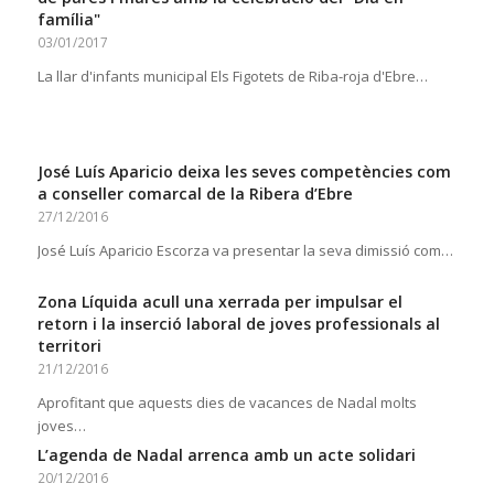
família"
03/01/2017
La llar d'infants municipal Els Figotets de Riba-roja d'Ebre…
José Luís Aparicio deixa les seves competències com
a conseller comarcal de la Ribera d’Ebre
27/12/2016
José Luís Aparicio Escorza va presentar la seva dimissió com…
Zona Líquida acull una xerrada per impulsar el
retorn i la inserció laboral de joves professionals al
territori
21/12/2016
Aprofitant que aquests dies de vacances de Nadal molts
joves…
L’agenda de Nadal arrenca amb un acte solidari
20/12/2016