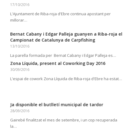
17/10/2016
L'Ajuntament de Riba-roja d'Ebre continua apostant per
millorar…
Bernat Cabany i Edgar Palleja guanyen a Riba-roja el
Campionat de Catalunya de Carpfishing
13/10/2016
La parella formada per Bernat Cabany i Edgar Palleja es…
Zona Líquida, present al Coworking Day 2016
30/09/2016
L'espai de cowork Zona Líquida de Riba-roja d'Ebre ha estat…
Ja disponible el butlletí municipal de tardor
28/09/2016
Gairebé finalitzat el mes de setembre, i un cop recuperada
la…